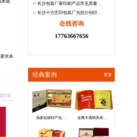
成本就
长沙包装厂家印刷产品常见质量…
长沙十方艺印包装厂为您介绍印…
在线咨询
17763667656
体要求来
经典案例
更多
版印刷
渔家姑娘特产包…
金鹰卡通精美画…