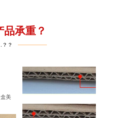
产品承重？
…？？
装盒美