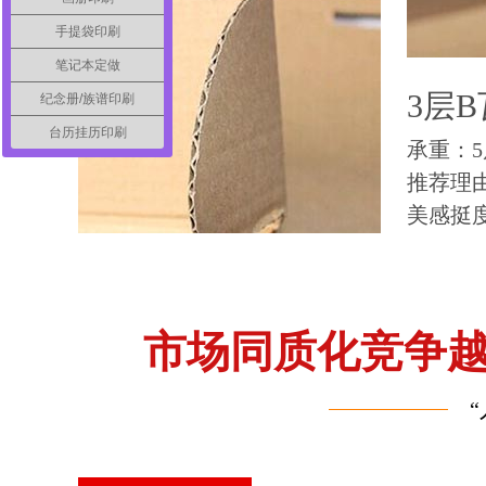
手提袋印刷
笔记本定做
3层
纪念册/族谱印刷
台历挂历印刷
承重：
推荐理
美感挺
市场同质化竞争
“