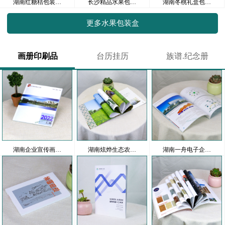
湖南红糖桔包装…
长沙精品水果包…
湖南冬桃礼盒包…
更多水果包装盒
画册印刷品
台历挂历
族谱.纪念册
湖南企业宣传画…
湖南炫烨生态农…
湖南一舟电子企…