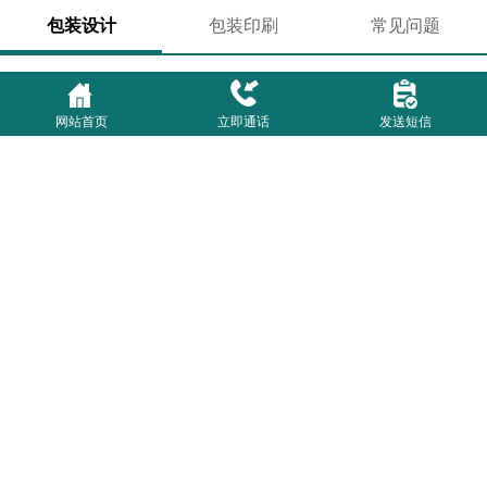
·长沙包装厂家包装设计对产品销售的重要意义及影响--
十方艺印包装
·长沙包装厂家包装设计影响产品的三个主要因素--十方
网站首页
立即通话
发送短信
艺印包装
·农产品包装设计对品牌的发展及重要性
联系我们
·寻乡——农产品包装设计
·农产品包装形象如何设计？才能自然而然卖出天价
十方艺印包装 版权所有 湘ICP备2026002328号-1
办公地址：长沙市开福区芙蓉中路一段新时代广场南栋1727
厂址：长沙市开福区湘雅路大王家巷158号
手机:17763667656（王经理）