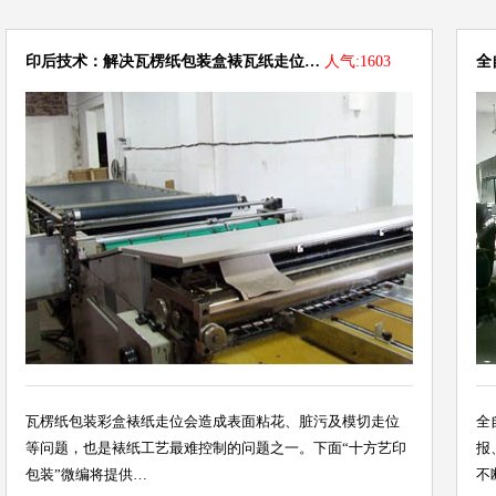
印后技术：解决瓦楞纸包装盒裱瓦纸走位…
人气:1603
全
瓦楞纸包装彩盒裱纸走位会造成表面粘花、脏污及模切走位
全
等问题，也是裱纸工艺最难控制的问题之一。下面“十方艺印
报
包装”微编将提供…
不