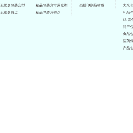
瓦楞盒包装合型
精品包装盒常用盒型
画册印刷品材质
大米
瓦楞盒特点
精品包装盒特点
礼品
鸡-蛋
特产
食品
医药
产品