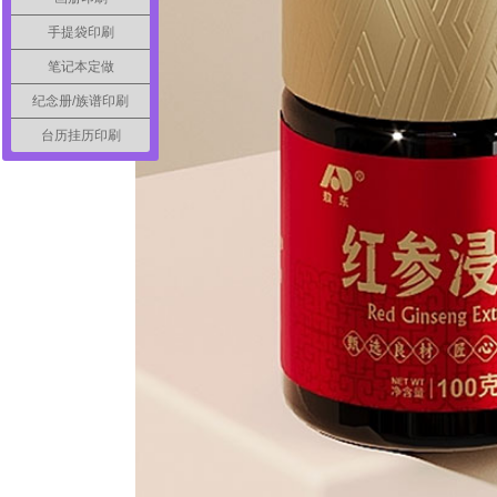
手提袋印刷
笔记本定做
纪念册/族谱印刷
台历挂历印刷